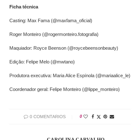
Ficha técnica
Casting: Max Fama (@maxfama_oficial)
Roger Monteiro (@rogermonteiro.fotografia)
Maquiador: Royce Beenson (@roycebeensonbeauty)
Edição: Felipe Melo (@mwtano)
Produtora executiva: Maria Alice Espínola (@mariaalice_le)
Coordenador geral: Felipe Monteiro (@lippe_monteiro)
0 COMENTARIOS
0
CAROLINA CARVALHO