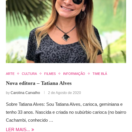
ARTE
CULTURA
FILMES
INFORMAÇÃO
TIME BLÁ
Nova editora – Tatiana Alves
by
Carolina Carvalho
2 de Agosto de 2020
Sobre Tatiana Alves: Sou Tatiana Alves, carioca, geminiana e
tenho 33 anos. Nascida e criada no subúrbio carioca (no bairro
Cachambi, conhecido …
LER MAIS...