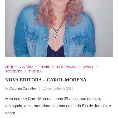
ARTE
CULTURA
FILMES
INFORMAÇÃO
LIVROS
SOCIEDADE
TIME BLÁ
NOVA EDITORA – CAROL MORENA
by
Carolina Carvalho
10 de Junho de 2020
Meu nome é Carol Morena, tenho 29 anos, sou carioca,
advogada, atriz, moradora da zona oeste do Rio de Janeiro, e
agora …