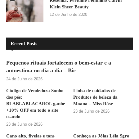
Resenha: Perfume Feminino Calvin
Klein Sheer Beauty
12 de Junho de 2020
Recent Posts
Pequenos rituais fortalecem o bem-estar e a
autoestima no dia a dia – Bic
24 de Julho de 2026
Código de Vendedora Sonho
Linha de cuidados de
dos pés:
Produtos de beleza da
BLABLABLACAROL ganhe
Moana – Miss Rôse
+10% OFF em todo o site
23 de Julho de 2026
usando
23 de Julho de 2026
Cano alto, fivelas e tons
Conheça as Jóias Léia Sgro