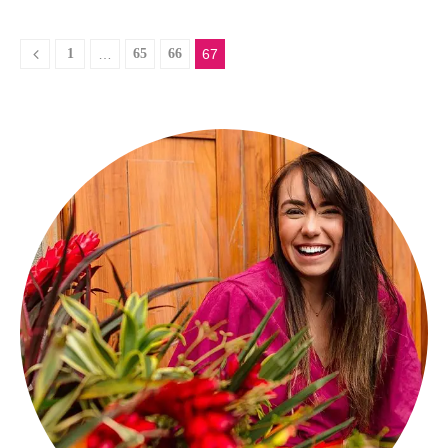
1
…
65
66
67