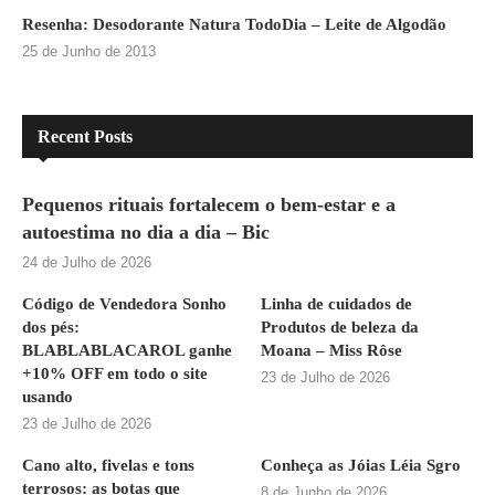
Resenha: Desodorante Natura TodoDia – Leite de Algodão
25 de Junho de 2013
Recent Posts
Pequenos rituais fortalecem o bem-estar e a
autoestima no dia a dia – Bic
24 de Julho de 2026
Código de Vendedora Sonho
Linha de cuidados de
dos pés:
Produtos de beleza da
BLABLABLACAROL ganhe
Moana – Miss Rôse
+10% OFF em todo o site
23 de Julho de 2026
usando
23 de Julho de 2026
Cano alto, fivelas e tons
Conheça as Jóias Léia Sgro
terrosos: as botas que
8 de Junho de 2026