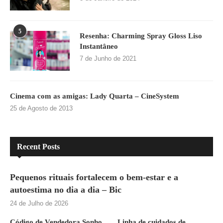
5
Resenha: Charming Spray Gloss Liso
Instantâneo
7 de Junho de 2021
Cinema com as amigas: Lady Quarta – CineSystem
25 de Agosto de 2013
Recent Posts
Pequenos rituais fortalecem o bem-estar e a
autoestima no dia a dia – Bic
24 de Julho de 2026
Código de Vendedora Sonho
Linha de cuidados de