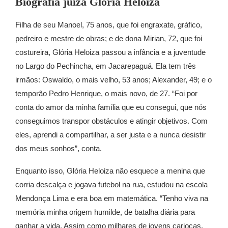
Biografia juíza Glória Heloiza
Filha de seu Manoel, 75 anos, que foi engraxate, gráfico,
pedreiro e mestre de obras; e de dona Mirian, 72, que foi
costureira, Glória Heloiza passou a infância e a juventude
no Largo do Pechincha, em Jacarepaguá. Ela tem três
irmãos: Oswaldo, o mais velho, 53 anos; Alexander, 49; e o
temporão Pedro Henrique, o mais novo, de 27. “Foi por
conta do amor da minha família que eu consegui, que nós
conseguimos transpor obstáculos e atingir objetivos. Com
eles, aprendi a compartilhar, a ser justa e a nunca desistir
dos meus sonhos”, conta.
Enquanto isso, Glória Heloiza não esquece a menina que
corria descalça e jogava futebol na rua, estudou na escola
Mendonça Lima e era boa em matemática. “Tenho viva na
memória minha origem humilde, de batalha diária para
ganhar a vida. Assim como milhares de jovens cariocas,