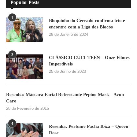
Popular Posts
1
Bloquinho do Cerrado confirma trio e
encontro com a Liga dos Blocos
29 de Janeiro de 2024
2
CLÁSSICO CULT TEEN – Onze Filmes
Imperdíveis
25 de Junho de 2020
Resenha: Máscara Facial Refrescante Pepino Mask – Avon
Care
28 de Fevereiro de 2015
4
Resenha: Perfume Pacha Ibiza – Queen
Rose