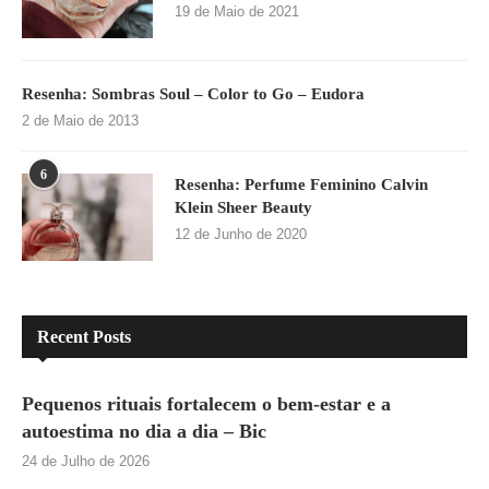
19 de Maio de 2021
Resenha: Sombras Soul – Color to Go – Eudora
2 de Maio de 2013
6
Resenha: Perfume Feminino Calvin
Klein Sheer Beauty
12 de Junho de 2020
Recent Posts
Pequenos rituais fortalecem o bem-estar e a
autoestima no dia a dia – Bic
24 de Julho de 2026