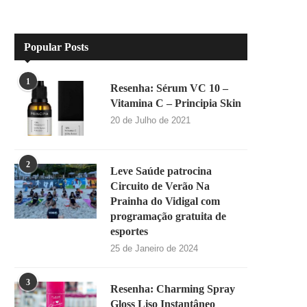
Popular Posts
1
Resenha: Sérum VC 10 –
Vitamina C – Principia Skin
20 de Julho de 2021
2
Leve Saúde patrocina
Circuito de Verão Na
Prainha do Vidigal com
programação gratuita de
esportes
25 de Janeiro de 2024
3
Resenha: Charming Spray
Gloss Liso Instantâneo