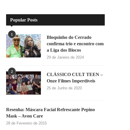
Popular Posts
1
Bloquinho do Cerrado
confirma trio e encontro com
a Liga dos Blocos
29 de Janeiro de 2024
2
CLÁSSICO CULT TEEN –
Onze Filmes Imperdíveis
25 de Junho de 2020
Resenha: Máscara Facial Refrescante Pepino
Mask – Avon Care
28 de Fevereiro de 2015