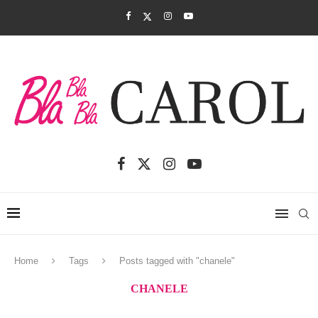
Home
Tags
Posts tagged with "chanele"
CHANELE