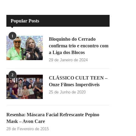
Popular Posts
1
Bloquinho do Cerrado
confirma trio e encontro com
a Liga dos Blocos
29 de Janeiro de 2024
2
CLÁSSICO CULT TEEN –
Onze Filmes Imperdíveis
25 de Junho de 2020
Resenha: Máscara Facial Refrescante Pepino
Mask – Avon Care
28 de Fevereiro de 2015