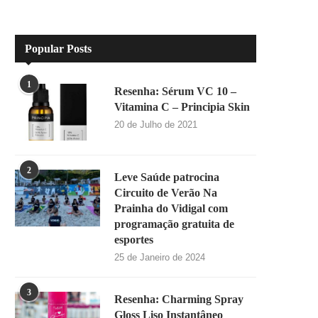
Popular Posts
1
Resenha: Sérum VC 10 –
Vitamina C – Principia Skin
20 de Julho de 2021
2
Leve Saúde patrocina
Circuito de Verão Na
Prainha do Vidigal com
programação gratuita de
esportes
25 de Janeiro de 2024
3
Resenha: Charming Spray
Gloss Liso Instantâneo