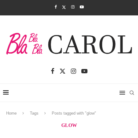
Home
Tags
Posts tagged with "glow"
GLOW