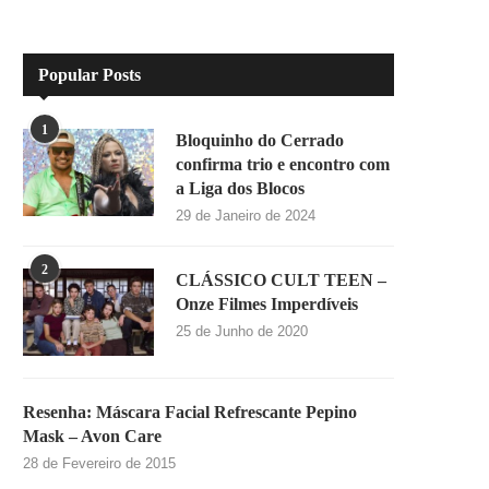
Popular Posts
1
Bloquinho do Cerrado
confirma trio e encontro com
a Liga dos Blocos
29 de Janeiro de 2024
2
CLÁSSICO CULT TEEN –
Onze Filmes Imperdíveis
25 de Junho de 2020
Resenha: Máscara Facial Refrescante Pepino
Mask – Avon Care
28 de Fevereiro de 2015