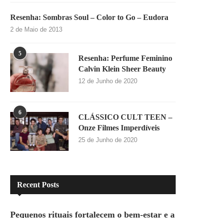
Resenha: Sombras Soul – Color to Go – Eudora
2 de Maio de 2013
5
Resenha: Perfume Feminino
Calvin Klein Sheer Beauty
12 de Junho de 2020
6
CLÁSSICO CULT TEEN –
Onze Filmes Imperdíveis
25 de Junho de 2020
Recent Posts
Pequenos rituais fortalecem o bem-estar e a