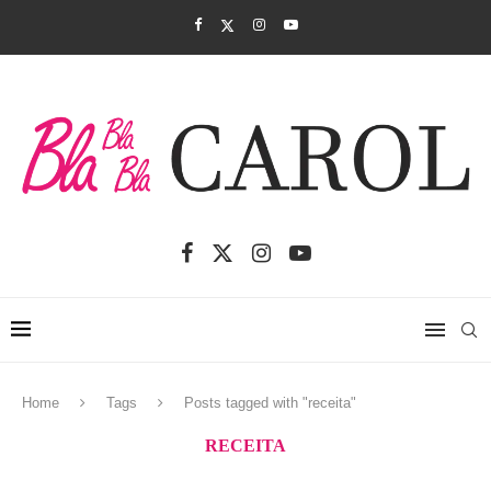
Home
Tags
Posts tagged with "receita"
RECEITA