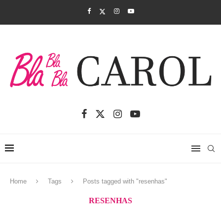
Home
Tags
Posts tagged with "resenhas"
RESENHAS