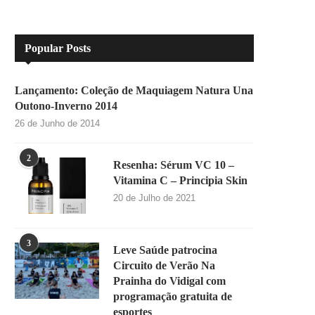
Popular Posts
Lançamento: Coleção de Maquiagem Natura Una
Outono-Inverno 2014
26 de Junho de 2014
2
Resenha: Sérum VC 10 –
Vitamina C – Principia Skin
20 de Julho de 2021
3
Leve Saúde patrocina
Circuito de Verão Na
Prainha do Vidigal com
programação gratuita de
esportes