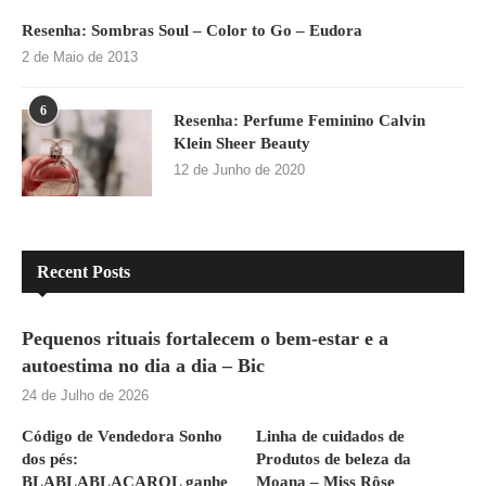
Resenha: Sombras Soul – Color to Go – Eudora
2 de Maio de 2013
6
Resenha: Perfume Feminino Calvin
Klein Sheer Beauty
12 de Junho de 2020
Recent Posts
Pequenos rituais fortalecem o bem-estar e a
autoestima no dia a dia – Bic
24 de Julho de 2026
Código de Vendedora Sonho
Linha de cuidados de
dos pés:
Produtos de beleza da
BLABLABLACAROL ganhe
Moana – Miss Rôse