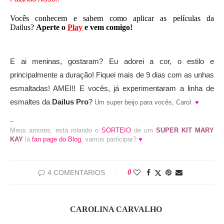
Vocês conhecem e sabem como aplicar as películas da
Dailus?
Aperte o
Play
e vem comigo!
E ai meninas, gostaram? Eu adorei a cor, o estilo e
principalmente a duração! Fiquei mais de 9 dias com as unhas
esmaltadas! AMEI!! E vocês, já experimentaram a linha de
esmaltes da
Dailus Pro
?
Um super beijo para vocês, Carol
♥
–
Meus amores, está rolando o
SORTEIO
de um
SUPER KIT MARY
KAY
lá
fan page do Blog
, vamos participar?
♥
4 COMENTARIOS
0
CAROLINA CARVALHO