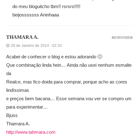
do meu bloguitcho tbm!! rsrsrs!!!!!
beijosssssss Aninhaaa
THAMARA A.
RESPONDER
26 de Janeiro de 2014 - 02:33
Acabei de conhecer o blog e estou adorando 🙂
Que combinação linda hein… Ainda não usei nenhum esmalte
da
Realce, mas fico doida para comprar, porque acho as cores
lindíssimas
e preços bem bacana… Esse semana vou ver se compro um
para experimentar…
Bjuss
Thamara A.
http://www.tahmara.com