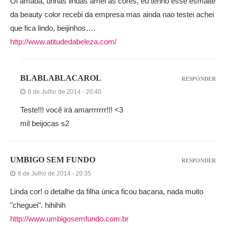
Oi amada, unhas lindas amei as cores, eu tenho esse esmalte
da beauty color recebi da empresa mas ainda nao testei achei
que fica lindo, beijinhos….
http://www.atitudedabeleza.com/
BLABLABLACAROL
RESPONDER
8 de Julho de 2014 - 20:40
Teste!!! você irá amarrrrrrr!!! <3
mil beijocas s2
UMBIGO SEM FUNDO
RESPONDER
8 de Julho de 2014 - 20:35
Linda cor! o detalhe da filha única ficou bacana, nada muito
"cheguei". hihihih
http://www.umbigosemfundo.com.br