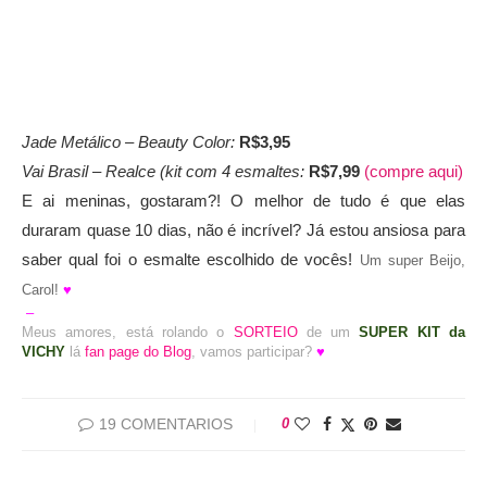
Jade Metálico – Beauty Color:
R$3,95
Vai Brasil – Realce (kit com 4 esmaltes:
R$7,99
(compre aqui)
E ai meninas, gostaram?! O melhor de tudo é que elas
duraram quase 10 dias, não é incrível? Já estou ansiosa para
saber qual foi o esmalte escolhido de vocês!
Um super Beijo,
Carol!
♥
–
Meus amores, está rolando o
SORTEIO
de um
SUPER KIT da
VICHY
lá
fan page do Blog
, vamos participar?
♥
19 COMENTARIOS
0