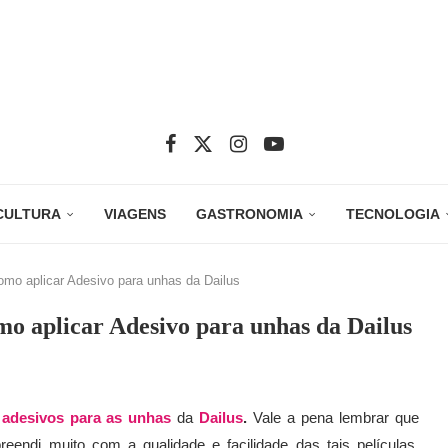
CULTURA
VIAGENS
GASTRONOMIA
TECNOLOGIA
mo aplicar Adesivo para unhas da Dailus
o aplicar Adesivo para unhas da Dailus
s
adesivos para as unhas
da
Dailus
.
Vale a pena lembrar que
eendi muito com a qualidade e facilidade das tais películas.