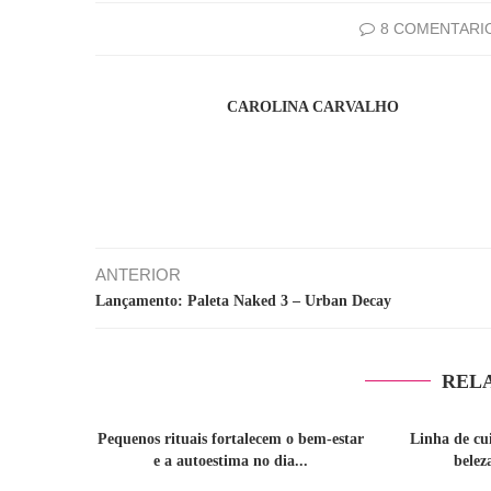
8 COMENTARI
CAROLINA CARVALHO
ANTERIOR
Lançamento: Paleta Naked 3 – Urban Decay
REL
Pequenos rituais fortalecem o bem-estar
Linha de cu
e a autoestima no dia...
belez