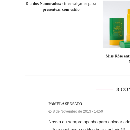
Dia dos Namorados: cinco calçados para
presentear com estilo
Miss Rôse en
8 CO
PAMELA SENSATO
8 de Novembro de 2013 - 14:50
Nossa eu sempre apanho para colocar ades
– Tem post novo no blog bora conferir 😉