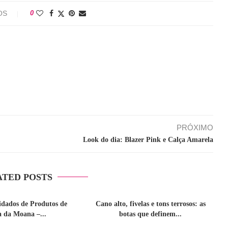
OS
0
PRÓXIMO
Look do dia: Blazer Pink e Calça Amarela
ATED POSTS
idados de Produtos de
Cano alto, fivelas e tons terrosos: as
a da Moana –...
botas que definem...