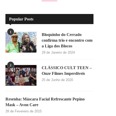
Popular Posts
1
Bloquinho do Cerrado
confirma trio e encontro com
a Liga dos Blocos
29 de Janeiro de 2024
2
CLÁSSICO CULT TEEN –
Onze Filmes Imperdíveis
25 de Junho de 2020
Resenha: Máscara Facial Refrescante Pepino
Mask – Avon Care
28 de Fevereiro de 2015