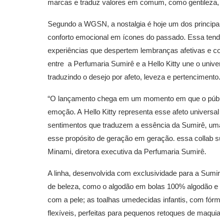
marcas e traduz valores em comum, como gentileza, 
Segundo a WGSN, a nostalgia é hoje um dos principa
conforto emocional em ícones do passado. Essa tendênc
experiências que despertem lembranças afetivas e c
entre a Perfumaria Sumirê e a Hello Kitty une o uni
traduzindo o desejo por afeto, leveza e pertencimento
“O lançamento chega em um momento em que o públic
emoção. A Hello Kitty representa esse afeto univers
sentimentos que traduzem a essência da Sumirê, uma 
esse propósito de geração em geração. essa collab s
Minami, diretora executiva da Perfumaria Sumirê.
A linha, desenvolvida com exclusividade para a Sumir
de beleza, como o algodão em bolas 100% algodão e 
com a pele; as toalhas umedecidas infantis, com fór
flexíveis, perfeitas para pequenos retoques de maqu