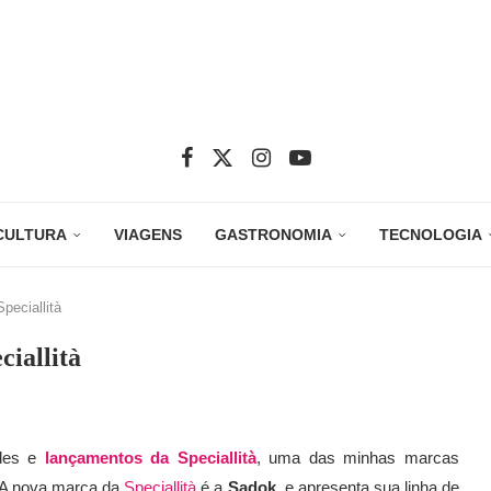
CULTURA
VIAGENS
GASTRONOMIA
TECNOLOGIA
eciallità
iallità
ades e
lançamentos da Speciallità
, uma das minhas marcas
 A nova marca da
Speciallità
é a
Sadok
, e apresenta sua linha de