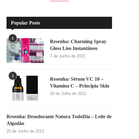
Popular Posts
1
Resenha: Charming Spray
Gloss Liso Instantâneo
7 de Junho de 2021
2
Resenha: Sérum VC 10 –
Vitamina C – Principia Skin
20 de Julho de 2021
Resenha: Desodorante Natura TodoDia – Leite de
Algodão
25 de Junho de 2013