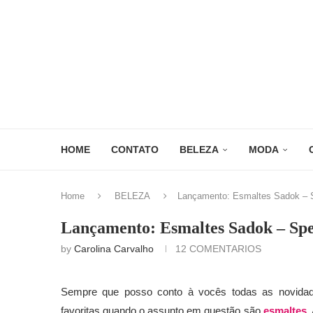
HOME
CONTATO
BELEZA
MODA
Home
BELEZA
Lançamento: Esmaltes Sadok – Sp
Lançamento: Esmaltes Sadok – Spec
by
Carolina Carvalho
12 COMENTARIOS
Sempre que posso conto à vocês todas as novid
favoritas quando o assunto em questão são
esmaltes
.