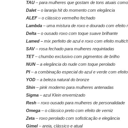
TAU
– para mulheres que gostam de tons atuais como 
Dalet
– o laranja hit do momento com elegância
ALEF
– o clássico vermelho fechado
Lambda
– uma mistura de roxo e dourado com efeito 
Delta
– o ousado roxo com toque suave brilhante
Lamed –
mix perfeito de azul e roxo com efeito multi
SAV
– rosa fechado para mulheres requintadas
TET
– chumbo exclusivo com pigmentos de brilho
NUN
– a elegância do nude com toque perolado
PI
– a combinação especial do azul e verde com efeit
YOD
– a beleza natural do bronze
Shin
– pink moderno para mulheres antenadas
Sigma
– azul Klein envernizado
Resh
– roxo ousado para mulheres de personalidade
Omega
– o clássico preto com efeito de verniz
Zeta
– roxo perolado com sofisticação e elegância
Gimel
– areia, clássico e atual