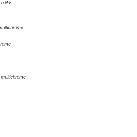
o lilás
multichrome
chrome
o multichrome