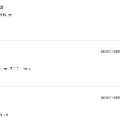
o!
ei hehe
RESPONDER
os em 3 2 1.. rsrs
RESPONDER
luxo .