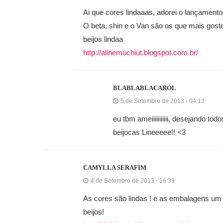
Ai que cores lindaaas, adorei o lançamento
O beta, shin e o Van são os que mais gost
beijos lindaa
http://alinemuchiut.blogspot.com.br/
BLABLABLACAROL
5 de Setembro de 2013 - 04:13
eu tbm ameiiiiiiiiiii, desejando tod
beijocas Lineeeee!! <3
CAMYLLA SERAFIM
4 de Setembro de 2013 - 16:39
As cores são lindas ! e as embalagens um 
beijos!