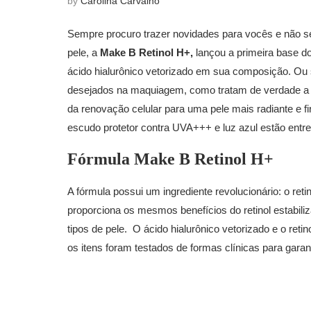
by
Carolina Carvalho
Sempre procuro trazer novidades para vocês e não se
pele, a
Make B Retinol H+,
lançou a primeira base do
ácido hialurônico vetorizado em sua composição. Ou 
desejados na maquiagem, como tratam de verdade a t
da renovação celular para uma pele mais radiante e f
escudo protetor contra UVA+++ e luz azul estão entre 
Fórmula Make B Retinol H+
A fórmula possui um ingrediente revolucionário: o reti
proporciona os mesmos benefícios do retinol estabiliz
tipos de pele. O ácido hialurônico vetorizado e o ret
os itens foram testados de formas clínicas para garanti