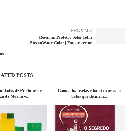
PRÓXIMO
Resenha: Protetor Solar Isdin
FusionWater Color | Fotoprotector
os
ATED POSTS
cuidados de Produtos de
Cano alto, fivelas e tons terrosos: as
eza da Moana –...
botas que definem...