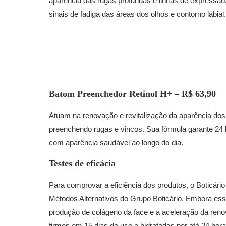
aparência das rugas profundas e linhas de expressão.
sinais de fadiga das áreas dos olhos e contorno labial.
Batom Preenchedor Retinol H+
–
R$ 63,90
Atuam na renovação e revitalização da aparência dos
preenchendo rugas e vincos. Sua fórmula garante 24 
com aparência saudável ao longo do dia.
Testes de eficácia
Para comprovar a eficiência dos produtos, o Boticário 
Métodos Alternativos do Grupo Boticário. Embora essa
produção de colágeno da face e a aceleração da renov
firmes em 15 dias de uso e hidratadas por até 24 hor