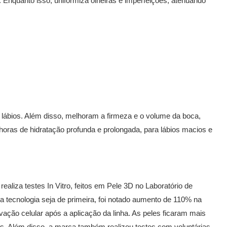
 Enquanto isso, uniformiza olheiras e imperfeições, atenuando
 lábios. Além disso, melhoram a firmeza e o volume da boca,
horas de hidratação profunda e prolongada, para lábios macios e
realiza testes In Vitro, feitos em Pele 3D no Laboratório de
 tecnologia seja de primeira, foi notado aumento de 110% na
ação celular após a aplicação da linha. As peles ficaram mais
as. Além disso, a marca também realizou testes com voluntárias