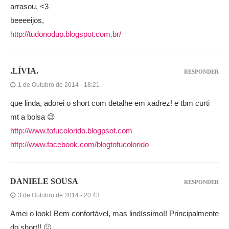
arrasou, <3
beeeeijos,
http://tudonodup.blogspot.com.br/
.LÍVIA.
RESPONDER
1 de Outubro de 2014 - 18:21
que linda, adorei o short com detalhe em xadrez! e tbm curti
mt a bolsa 😉
http://www.tofucolorido.blogpsot.com
http://www.facebook.com/blogtofucolorido
DANIELE SOUSA
RESPONDER
3 de Outubro de 2014 - 20:43
Amei o look! Bem confortável, mas lindíssimo!! Principalmente
do short!! 🙂