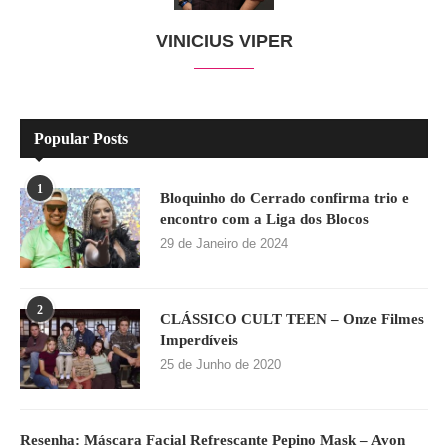
VINICIUS VIPER
Popular Posts
1
Bloquinho do Cerrado confirma trio e
encontro com a Liga dos Blocos
29 de Janeiro de 2024
2
CLÁSSICO CULT TEEN – Onze Filmes
Imperdíveis
25 de Junho de 2020
Resenha: Máscara Facial Refrescante Pepino Mask – Avon