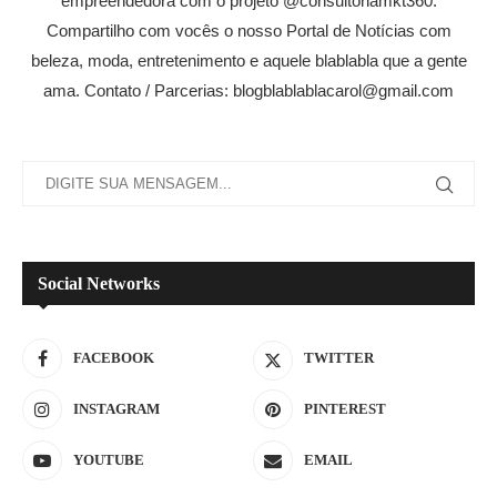
empreendedora com o projeto @consultoriamkt360.
Compartilho com vocês o nosso Portal de Notícias com
beleza, moda, entretenimento e aquele blablabla que a gente
ama. Contato / Parcerias: blogblablablacarol@gmail.com
Social Networks
FACEBOOK
TWITTER
INSTAGRAM
PINTEREST
YOUTUBE
EMAIL