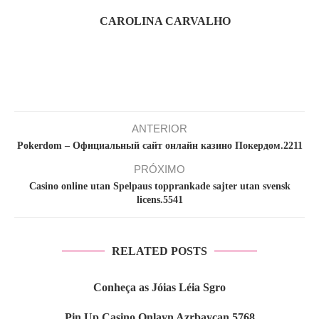
CAROLINA CARVALHO
ANTERIOR
Pokerdom – Официальный сайт онлайн казино Покердом.2211
PRÓXIMO
Casino online utan Spelpaus topprankade sajter utan svensk
licens.5541
RELATED POSTS
Conheça as Jóias Léia Sgro
Pin Up Casino Onlayn Azrbaycan.5768