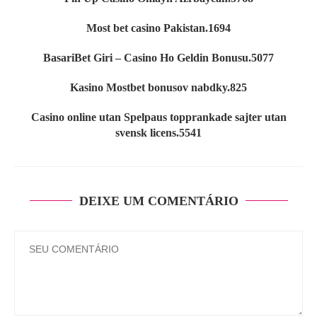
Most bet casino Pakistan.1694
BasariBet Giri – Casino Ho Geldin Bonusu.5077
Kasino Mostbet bonusov nabdky.825
Casino online utan Spelpaus topprankade sajter utan
svensk licens.5541
DEIXE UM COMENTÁRIO