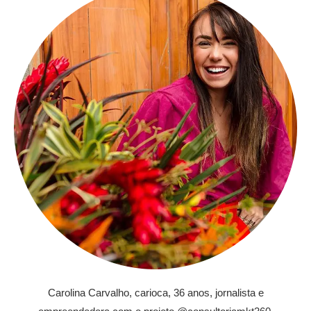
Carolina Carvalho, carioca, 36 anos, jornalista e