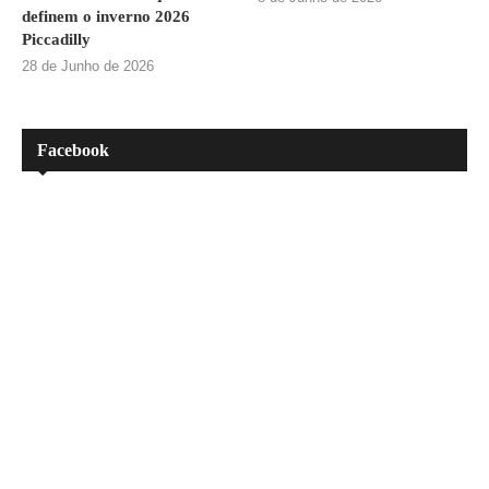
definem o inverno 2026
Piccadilly
28 de Junho de 2026
Facebook
Cadastre-se para saber mais!
Inscreva-se e fique por dentro de todas as novidades!