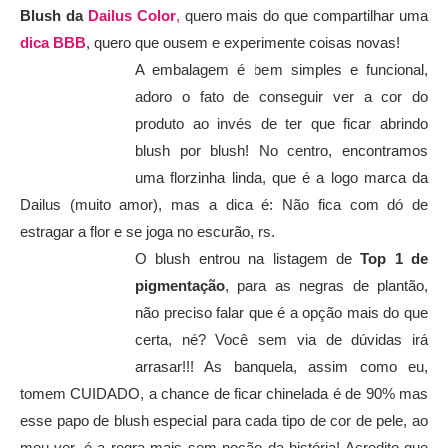
Blush da
Dailus Color
,
quero mais do que compartilhar uma
dica BBB
, quero que ousem e experimente coisas novas!
A embalagem é bem simples e funcional,
adoro o fato de conseguir ver a cor do
produto ao invés de ter que ficar abrindo
blush por blush! No centro, encontramos
uma florzinha linda, que é a logo marca da
Dailus (muito amor), mas a dica é: Não fica com dó de
estragar a flor e se joga no escurão, rs.
O blush entrou na listagem de
Top 1 de
pigmentação
, para as negras de plantão,
não preciso falar que é a opção mais do que
certa, né? Você sem via de dúvidas irá
arrasar!!! As banquela, assim como eu,
tomem CUIDADO, a chance de ficar chinelada é de 90% mas
esse papo de blush especial para cada tipo de cor de pele, ao
meu ver, é a regra mais sem noção da história! Acredito que