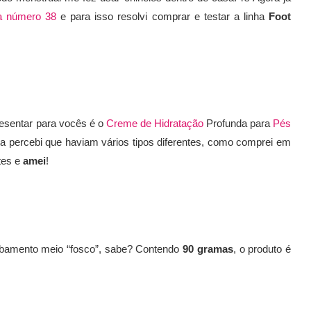
a número 38
e para isso resolvi comprar e testar a linha
Foot
esentar para vocês é o
C
reme de Hidratação
Profunda para
Pés
ta percebi que haviam vários tipos diferentes, como comprei em
tes e
amei
!
amento meio “fosco”, sabe? Contendo
90 gramas
, o produto é