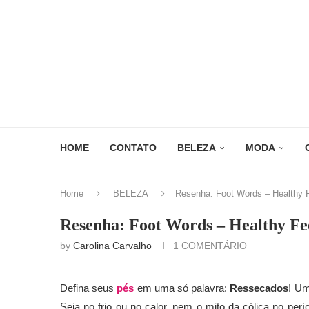
HOME
CONTATO
BELEZA
MODA
Home
BELEZA
Resenha: Foot Words – Healthy 
Resenha: Foot Words – Healthy Fe
by
Carolina Carvalho
1 COMENTÁRIO
Defina seus
pés
em uma só palavra:
Ressecados
! Um
Seja no frio ou no calor, nem o mito da cólica no per