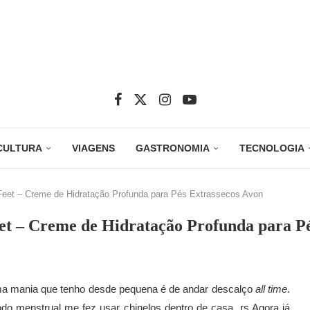
CULTURA
VIAGENS
GASTRONOMIA
TECNOLOGIA
Feet – Creme de Hidratação Profunda para Pés Extrassecos Avon
et – Creme de Hidratação Profunda para Pé
a mania que tenho desde pequena é de andar descalço
all time
.
íodo menstrual me fez usar chinelos dentro de casa. rs Agora já