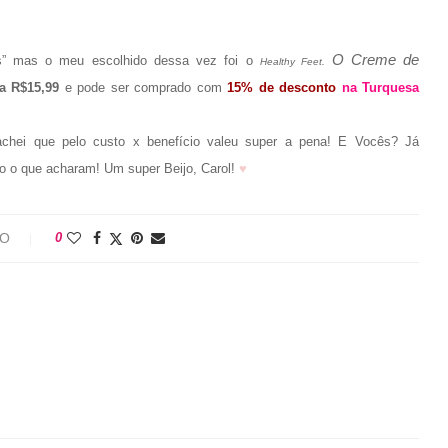
O Creme de
tes” mas o meu escolhido dessa vez foi o
Healthy Feet.
ta R$15,99
e pode ser comprado com
15% de desconto
na Turquesa
chei que pelo custo x benefício valeu super a pena!
E Vocês? Já
o o que acharam!
Um super Beijo, Carol!
♥
IO
0