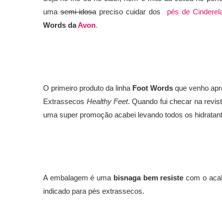
uma
semi-idosa
preciso cuidar dos
pés de Cinderel
Words da
Avon
.
O primeiro produto da linha
Foot Words
que venho apr
Extrassecos
Healthy Feet
. Quando fui checar na revis
uma super promoção acabei levando todos os hidratan
A embalagem é uma
bisnaga bem resiste
com o acab
indicado para pés extrassecos.