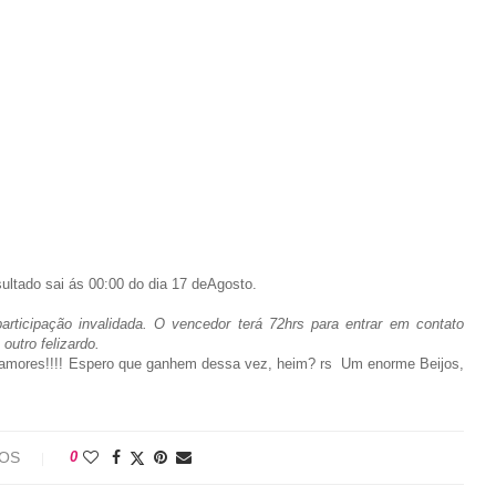
sultado sai ás 00:00 do dia 17 deAgosto.
ticipação invalidada. O vencedor terá 72hrs para entrar em contato
outro felizardo.
mores!!!! Espero que ganhem dessa vez, heim? rs Um enorme Beijos,
IOS
0