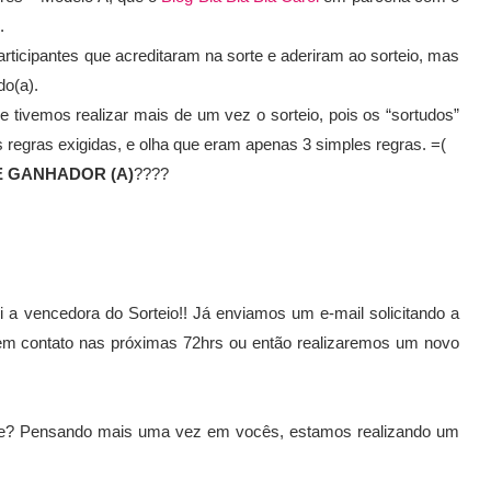
s.
rticipantes que acreditaram na sorte e aderiram ao sorteio, mas
do(a).
ue tivemos realizar mais de um vez o sorteio, pois os “sortudos”
regras exigidas, e olha que eram apenas 3 simples regras. =(
 GANHADOR (A)
????
oi a vencedora do Sorteio!! Já enviamos um e-mail solicitando a
em contato nas próximas 72hrs ou então realizaremos um novo
rque? Pensando mais uma vez em vocês, estamos realizando um