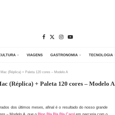
CULTURA
VIAGENS
GASTRONOMIA
TECNOLOGIA
s Mac (Réplica) + Paleta 120 cores – Modelo A
Mac (Réplica) + Paleta 120 cores – Modelo A
ados dos últimos meses, afinal é o resultado do nosso grande
cores – Modelo A, que o
Blog Bla Bla Bla Carol
em parceria com o