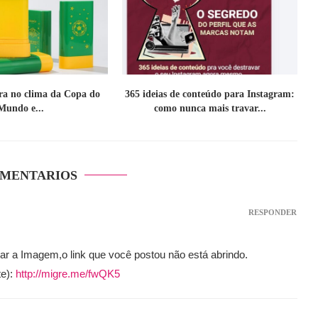
tra no clima da Copa do
365 ideias de conteúdo para Instagram:
Mundo e...
como nunca mais travar...
OMENTARIOS
RESPONDER
ar a Imagem,o link que você postou não está abrindo.
te):
http://migre.me/fwQK5