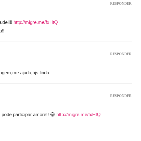
RESPONDER
udei!!!
http://migre.me/fxHtQ
a!!
RESPONDER
agem,me ajuda,bjs linda.
RESPONDER
ora pode participar amore!! 😀
http://migre.me/fxHtQ