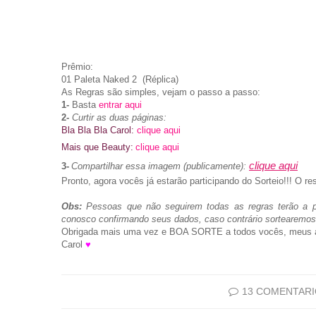
Prêmio:
01 Paleta Naked 2 (Réplica)
As Regras são simples, vejam o passo a passo:
1-
Basta
entrar aqui
2-
Curtir as duas páginas:
Bla Bla Bla Carol:
clique aqui
Mais que Beauty:
clique aqui
clique aqui
3-
Compartilhar essa imagem (publicamente):
Pronto, agora vocês já estarão participando do Sorteio!!! O re
Obs:
Pessoas que não seguirem todas as regras terão a par
conosco confirmando seus dados, caso contrário sortearemos 
Obrigada mais uma vez e BOA SORTE a todos vocês, meus a
Carol
♥
13 COMENTAR