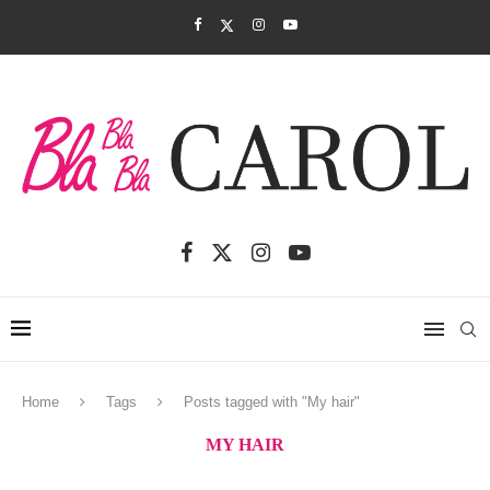
Home
Tags
Posts tagged with "My hair"
MY HAIR