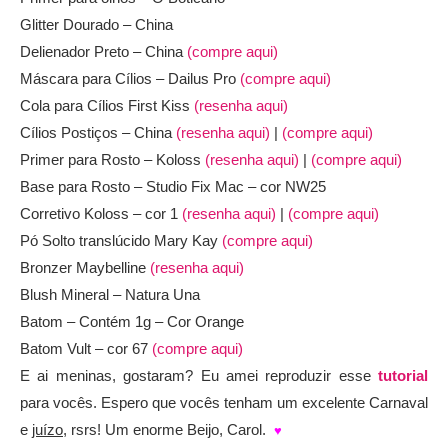
Glitter Dourado – China
Delienador Preto – China
(compre aqui)
Máscara para Cílios – Dailus Pro
(compre aqui)
Cola para Cílios First Kiss
(resenha aqui)
Cílios Postiços – China
(resenha aqui)
|
(compre aqui)
Primer para Rosto – Koloss
(resenha aqui)
|
(compre aqui)
Base para Rosto – Studio Fix Mac – cor NW25
Corretivo Koloss – cor 1
(resenha aqui)
|
(compre aqui)
Pó Solto translúcido Mary Kay
(compre aqui)
Bronzer Maybelline
(resenha aqui)
Blush Mineral – Natura Una
Batom – Contém 1g – Cor Orange
Batom Vult – cor 67
(compre aqui)
E ai meninas, gostaram? Eu amei reproduzir esse
tutorial
para vocês. Espero que vocês tenham um excelente Carnaval
e
juízo
, rsrs! Um enorme Beijo, Carol.
♥