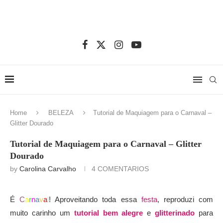
Home
BELEZA
Tutorial de Maquiagem para o Carnaval –
Glitter Dourado
Tutorial de Maquiagem para o Carnaval – Glitter
Dourado
by
Carolina Carvalho
4 COMENTARIOS
É
C
a
r
n
a
v
a
l
! Aproveitando toda essa
festa
, reproduzi com
muito carinho um
tutorial bem alegre
e
glitterinado
para