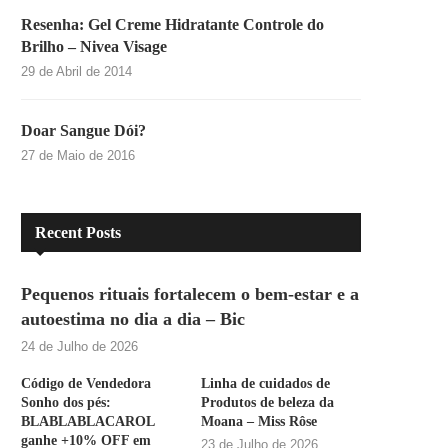
Resenha: Gel Creme Hidratante Controle do
Brilho – Nivea Visage
29 de Abril de 2014
Doar Sangue Dói?
27 de Maio de 2016
Recent Posts
Pequenos rituais fortalecem o bem-estar e a
autoestima no dia a dia – Bic
24 de Julho de 2026
Código de Vendedora
Linha de cuidados de
Sonho dos pés:
Produtos de beleza da
BLABLABLACAROL
Moana – Miss Rôse
ganhe +10% OFF em
23 de Julho de 2026