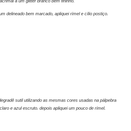
lacrimal a um glitter branco bem fininho.
um delineado bem marcado, apliquei rímel e cílio postiço.
um degradê sutil utilizando as mesmas cores usadas na pálpebra
laro e azul escruto. depois apliquei um pouco de rímel.