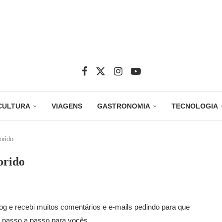
CULTURA
VIAGENS
GASTRONOMIA
TECNOLOGIA
orido
orido
og e recebi muitos comentários e e-mails pedindo para que
o passo a passo para vocês.