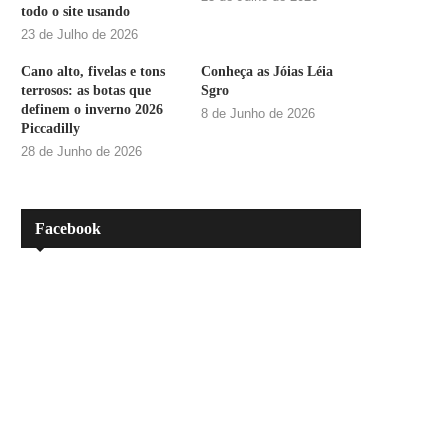
todo o site usando
23 de Julho de 2026
Cano alto, fivelas e tons
Conheça as Jóias Léia
terrosos: as botas que
Sgro
definem o inverno 2026
8 de Junho de 2026
Piccadilly
28 de Junho de 2026
Facebook