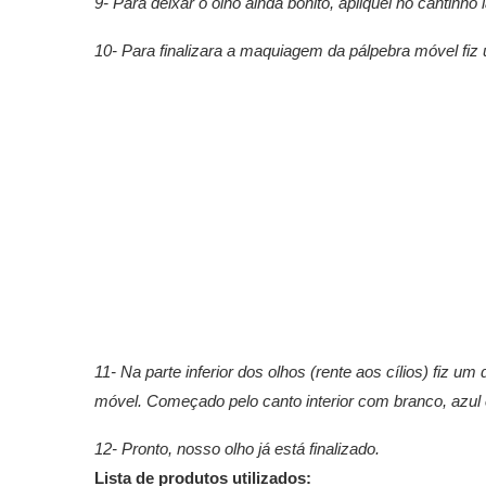
9- Para deixar o olho ainda bonito, apliquei no cantinho 
10- Para finalizara a maquiagem da pálpebra móvel fiz 
11- Na parte inferior dos olhos (rente aos cílios) fiz 
móvel. Começado pelo canto interior com branco, azul c
12- Pronto, nosso olho já está finalizado.
Lista de produtos utilizados: