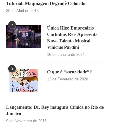
Tutorial: Maquiagem Degradê Colorido
30 de Abril de 2013
2
Única Hits: Empresário
Carlinhos Reis Apresenta
Novo Talento Musical,
Vinicius Pardini
16 de Janeiro de 2024
3
O que é “sororidade”?
12 de Fevereiro de 2020
Lançamento: Dr. Rey inaugura Clínica no Rio de
Janeiro
9 de Novembro de 2015