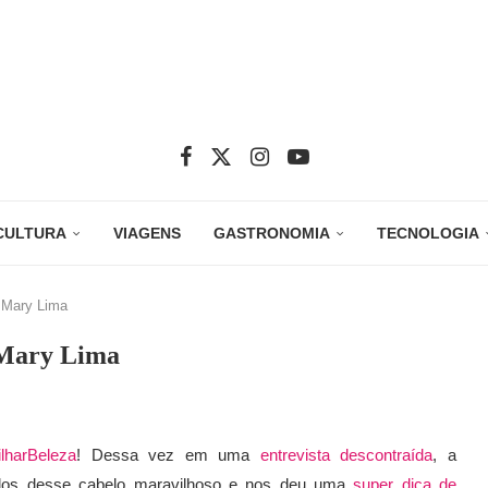
CULTURA
VIAGENS
GASTRONOMIA
TECNOLOGIA
 Mary Lima
 Mary Lima
lharBeleza
! Dessa vez em uma
entrevista descontraída
, a
dos desse cabelo maravilhoso e nos deu uma
super dica de