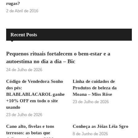
rugas?
2 de Abril de 2016
Recent Posts
Pequenos rituais fortalecem o bem-estar e a
autoestima no dia a dia – Bic
24 de Julho de 2026
Código de Vendedora Sonho
Linha de cuidados de
dos pés:
Produtos de beleza da
BLABLABLACAROL ganhe
Moana – Miss Rôse
+10% OFF em todo o site
23 de Julho de 2026
usando
23 de Julho de 2026
Cano alto, fivelas e tons
Conheça as Jóias Léia Sgro
terrosos: as botas que
8 de Junho de 2026