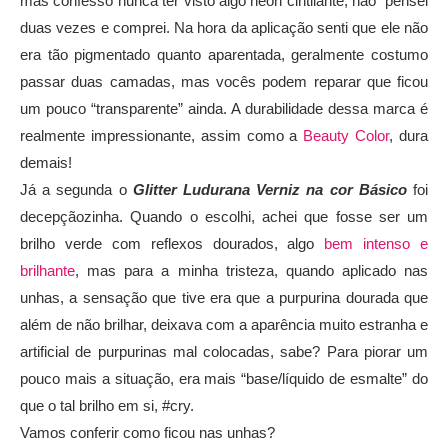
mas confesso nunca ter visto algo neon cintilante, não pensei
duas vezes e comprei. Na hora da aplicação senti que ele não
era tão pigmentado quanto aparentada, geralmente costumo
passar duas camadas, mas vocês podem reparar que ficou
um pouco “transparente” ainda. A durabilidade dessa marca é
realmente impressionante, assim como a
Beauty Color
, dura
demais!
Já a segunda o
Glitter Ludurana Verniz na cor Básico
foi
decepçãozinha. Quando o escolhi, achei que fosse ser um
brilho verde com reflexos dourados, algo
bem intenso e
brilhante
, mas para a minha tristeza, quando aplicado nas
unhas, a sensação que tive era que a purpurina dourada que
além de não brilhar, deixava com a aparência muito estranha e
artificial de purpurinas mal colocadas, sabe? Para piorar um
pouco mais a situação, era mais “base/líquido de esmalte” do
que o tal brilho em si, #cry.
Vamos conferir como ficou nas unhas?