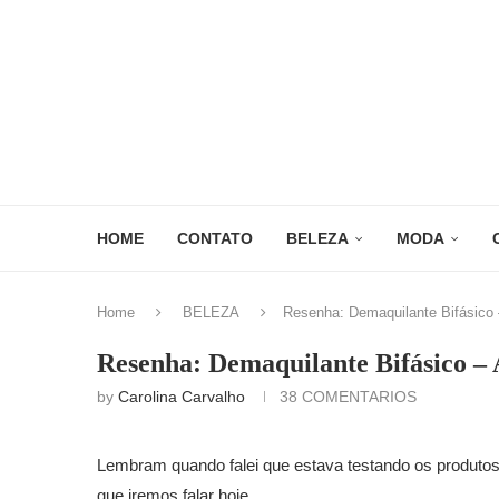
HOME
CONTATO
BELEZA
MODA
Home
BELEZA
Resenha: Demaquilante Bifásico 
Resenha: Demaquilante Bifásico –
by
Carolina Carvalho
38 COMENTARIOS
Lembram quando falei que estava testando os produto
que iremos falar hoje.