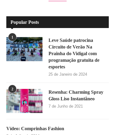
Popular Posts
1
Leve Saúde patrocina
Circuito de Verão Na
Prainha do Vidigal com
programação gratuita de
esportes
25 de Janeiro de 2024
2
Resenha: Charming Spray
Gloss Liso Instantâneo
7 de Junho de 2021
Vídeo: Comprinhas Fashion