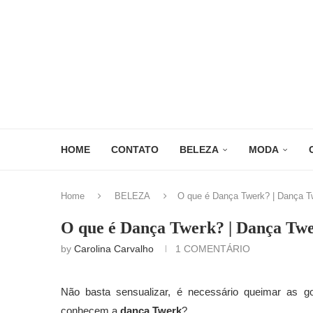
HOME
CONTATO
BELEZA
MODA
Home
BELEZA
O que é Dança Twerk? | Dança T
O que é Dança Twerk? | Dança Tw
by
Carolina Carvalho
1 COMENTÁRIO
Não basta sensualizar, é necessário queimar as g
conhecem a
dança Twerk
?