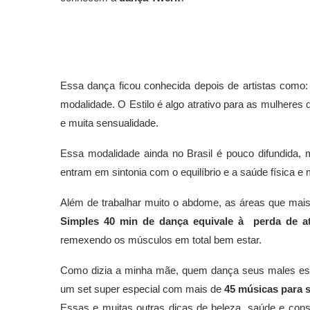
Essa dança ficou conhecida depois de artistas como: 
modalidade. O Estilo é algo atrativo para as mulher
e muita sensualidade.
Essa modalidade ainda no Brasil é pouco difundida,
entram em sintonia com o equilíbrio e a saúde física e 
Além de trabalhar muito o abdome, as áreas que mais
Simples 40 min de dança equivale à perda de at
remexendo os músculos em total bem estar.
Como dizia a minha mãe, quem dança seus males espa
um set super especial com mais de
45 músicas para s
Essas e muitas outras dicas de beleza, saúde e con