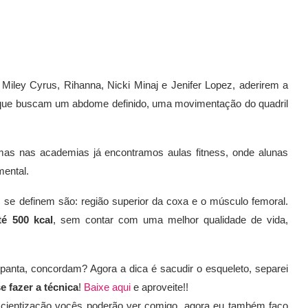
Miley Cyrus, Rihanna, Nicki Minaj e Jenifer Lopez, aderirem a
es que buscam um abdome definido, uma movimentação do quadril
 mas nas academias já encontramos aulas fitness, onde alunas
mental.
 se definem são: região superior da coxa e o músculo femoral.
é 500 kcal
, sem contar com uma melhor qualidade de vida,
nta, concordam? Agora a dica é sacudir o esqueleto, separei
e fazer a técnica
!
Baixe aqui
e aproveite!!
scientização vocês poderão ver comigo, agora eu também faço