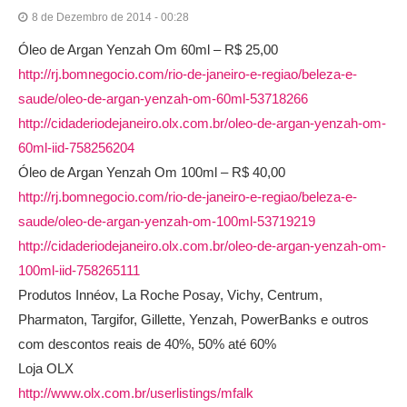
8 de Dezembro de 2014 - 00:28
Óleo de Argan Yenzah Om 60ml – R$ 25,00
http://rj.bomnegocio.com/rio-de-janeiro-e-regiao/beleza-e-
saude/oleo-de-argan-yenzah-om-60ml-53718266
http://cidaderiodejaneiro.olx.com.br/oleo-de-argan-yenzah-om-
60ml-iid-758256204
Óleo de Argan Yenzah Om 100ml – R$ 40,00
http://rj.bomnegocio.com/rio-de-janeiro-e-regiao/beleza-e-
saude/oleo-de-argan-yenzah-om-100ml-53719219
http://cidaderiodejaneiro.olx.com.br/oleo-de-argan-yenzah-om-
100ml-iid-758265111
Produtos Innéov, La Roche Posay, Vichy, Centrum,
Pharmaton, Targifor, Gillette, Yenzah, PowerBanks e outros
com descontos reais de 40%, 50% até 60%
Loja OLX
http://www.olx.com.br/userlistings/mfalk